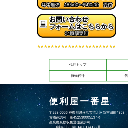
代行トップ
買物代行
代
便利屋一番星
〒223-0056 神奈川県横浜市港北区新吉田町4353
古物商許可 第452530005137号
産業廃棄物収集運搬業許可
(神奈川) 第01400174122号