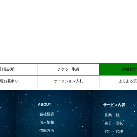
詳細説明
チケット取得
録画代行
理お墓参り
オークション入札
よくある質
ABOUT
サービス内容
会社概要
作業一覧
個人情報
処分・回収
依頼方法
代行・代理