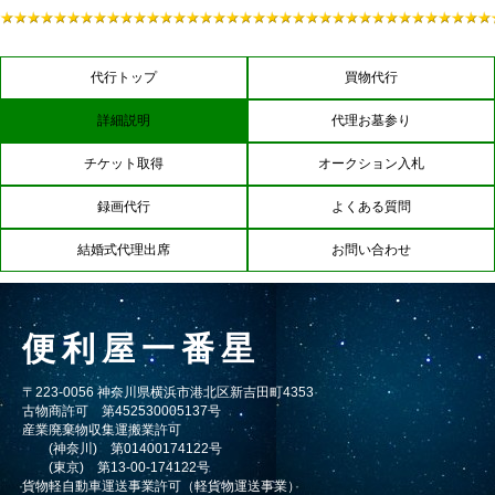
代行トップ
買物代行
詳細説明
代理お墓参り
チケット取得
オークション入札
録画代行
よくある質問
結婚式代理出席
お問い合わせ
便利屋一番星
〒223-0056 神奈川県横浜市港北区新吉田町4353
古物商許可 第452530005137号
産業廃棄物収集運搬業許可
(神奈川) 第01400174122号
(東京) 第13-00-174122号
貨物軽自動車運送事業許可（軽貨物運送事業）