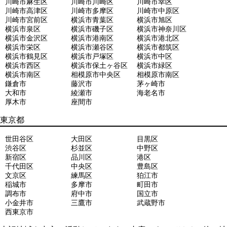
川崎市麻生区
川崎市川崎区
川崎市幸区
川崎市高津区
川崎市多摩区
川崎市中原区
川崎市宮前区
横浜市青葉区
横浜市旭区
横浜市泉区
横浜市磯子区
横浜市神奈川区
横浜市金沢区
横浜市港南区
横浜市港北区
横浜市栄区
横浜市瀬谷区
横浜市都筑区
横浜市鶴見区
横浜市戸塚区
横浜市中区
横浜市西区
横浜市保土ヶ谷区
横浜市緑区
横浜市南区
相模原市中央区
相模原市南区
鎌倉市
藤沢市
茅ヶ崎市
大和市
綾瀬市
海老名市
厚木市
座間市
東京都
世田谷区
大田区
目黒区
渋谷区
杉並区
中野区
新宿区
品川区
港区
千代田区
中央区
豊島区
文京区
練馬区
狛江市
稲城市
多摩市
町田市
調布市
府中市
国立市
小金井市
三鷹市
武蔵野市
西東京市