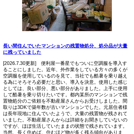
長い間住んでいたマンションの残置物処分、処分品が大量
に残っていました
[2026.7.30更新] 便利屋一番星でもついに空調服を導入す
ることにしました。近年、外作業をしている方々の多くが
空調服を使用しているのを見て、当社でも酷暑を乗り越え
る為にそろそろ必要だと思い、導入を決意。使用した感じ
としては、良い部分、悪い部分がありました。上手に使用
して酷暑を乗り切りたいです。都内某所のマンションで残
置物処分のご依頼を不動産屋さんからお受けしました。間
取りは3DKで築年数が古いマンションでした。元居住者様
は長年現地に住んでいたようで、大量の残置物が残されて
いました。不動産屋さんからは詳細をお聞きしていないの
ですが、ほぼ生活していたままの状態で残されています。
当然、長く住めば、住むほど物が多く残る傾向がありま