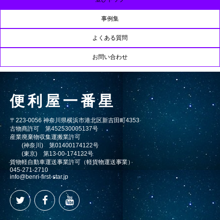
事例集
よくある質問
お問い合わせ
便利屋一番星
〒223-0056 神奈川県横浜市港北区新吉田町4353
古物商許可 第452530005137号
産業廃棄物収集運搬業許可
(神奈川) 第01400174122号
(東京) 第13-00-174122号
貨物軽自動車運送事業許可（軽貨物運送事業）
045-271-2710
info@benri-first-star.jp