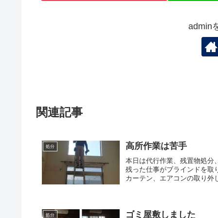
admi
関連記事
高所作業は苦手
処分
本日は代行作業、残置物処分
残った仕事がブラインドを取
カーテン、エアコンの取り外し
ゴミ屋敷しました
処分