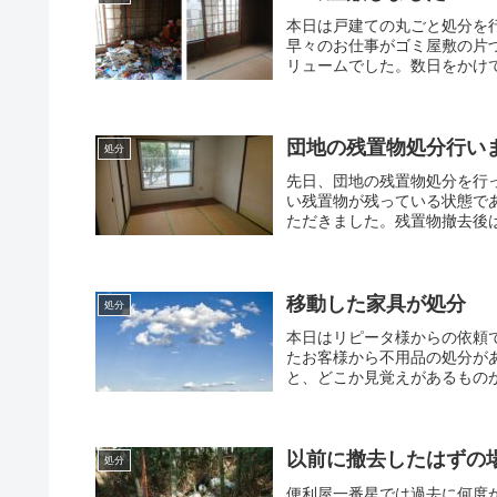
本日は戸建ての丸ごと処分を
早々のお仕事がゴミ屋敷の片
リュームでした。数日をかけて
団地の残置物処分行い
処分
先日、団地の残置物処分を行
い残置物が残っている状態で
ただきました。残置物撤去後は
移動した家具が処分
処分
本日はリピータ様からの依頼
たお客様から不用品の処分が
と、どこか見覚えがあるものが
以前に撤去したはずの
処分
便利屋一番星では過去に何度