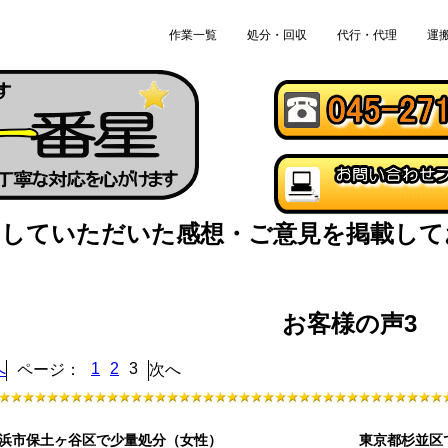
作業一覧
処分・回収
代行・代理
運
用していただいた感想・ご意見を掲載して
お客様の声3
1
2
3
へ
ページ：
次へ
浜市保土ヶ谷区で少量処分（女性）
東京都杉並区