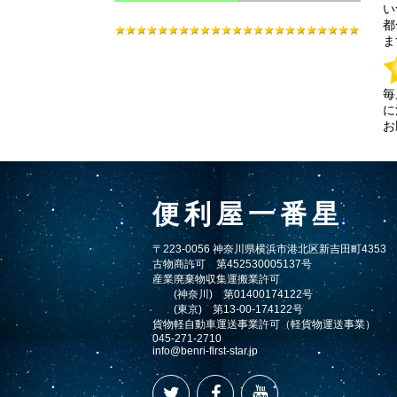
い
都
ま
毎
に
お
便利屋一番星
〒223-0056 神奈川県横浜市港北区新吉田町4353
古物商許可 第452530005137号
産業廃棄物収集運搬業許可
(神奈川) 第01400174122号
(東京) 第13-00-174122号
貨物軽自動車運送事業許可（軽貨物運送事業）
045-271-2710
info@benri-first-star.jp