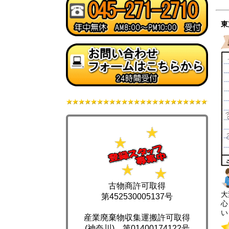
東
古物商許可取得
大
第452530005137号
心
い
産業廃棄物収集運搬許可取得
(神奈川) 第01400174122号