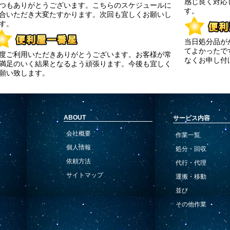
感じ良く対応
つもありがとうございます。こちらのスケジュールに
す。
合いただき大変たすかります。次回も宜しくお願いし
す。
当日処分品が
てよかったで
度ご利用いただきありがとうございます。お客様が常
なくお申し付
満足のいく結果となるよう頑張ります。今後も宜しく
願い致します。
ABOUT
サービス内容
会社概要
作業一覧
個人情報
処分・回収
依頼方法
代行・代理
サイトマップ
運搬・移動
並び
その他作業