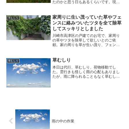
たのかと思う日もあるくらいです。現場
に向かう道中の景色にも若葉の緑が多く
なり、春の訪れを感じます。便利屋一番
星としては若葉の緑を見ていると本格的
家周りに生い茂っていた草やフェ
草むしり
な草むしりのシーズンの訪...
ンスに絡みついたツタを全て除草
してスッキリとしました
川崎市高津区の戸建てのお宅で、家周り
の草やツタを除草して欲しいとのご依
頼。家の周りを草が生い茂り、フェンス
にはツタが絡まっている状態。早速現地
へ伺います。外観はツタ一色。フェンス
自体は見えない程にツタが絡まりまくっ
草むしり
草むしり
ていました。
本日は代行、草むしり、荷物移動でし
た。雲行きも怪しく雨の心配もありまし
たが、雨に降られることもなく草むしり
を無事終了しました。依頼者様も満足し
ていただき、安心しました。この夏を超
えたら、もう一回草むしりする必要があ
りそうです・・・草の成長は...
雨の中の作業