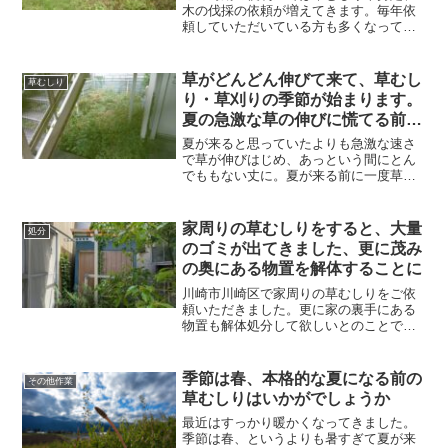
木の伐採の依頼が増えてきます。毎年依
頼していただいている方も多くなってき
ました。とても嬉しく感じます。草むし
りや剪定、伐採を繰り返していますが、
毎年同じように伸びている草や木の成長
草がどんどん伸びて来て、草むし
草むしり
力に驚かされます。
り・草刈りの季節が始まります。
夏の急激な草の伸びに慌てる前に
まずは一度草むしりしておきませ
夏が来ると思っていたよりも急激な速さ
んか？
で草が伸びはじめ、あっという間にとん
でももない丈に。夏が来る前に一度草む
しり・草刈りを行うことをお勧めしま
す。便利屋一番星にご依頼いただけれ
ば、草むしり・草刈り対応します。相談
家周りの草むしりをすると、大量
処分
だけでも構いません。
のゴミが出てきました、更に茂み
の奥にある物置を解体することに
川崎市川崎区で家周りの草むしりをご依
頼いただきました。更に家の裏手にある
物置も解体処分して欲しいとのことでし
た。家周りの草むしりはそこまで広い敷
地ではなかったので簡単に終われるかと
思ったのですが、実際に作業してみると
季節は春、本格的な夏になる前の
その他作業
思わぬ想定外が。
草むしりはいかがでしょうか
最近はすっかり暖かくなってきました。
季節は春、というよりも暑すぎて夏が来