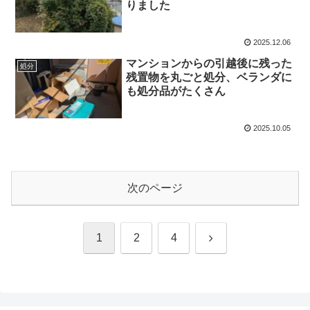
りました
2025.12.06
マンションからの引越後に残った
処分
残置物を丸ごと処分、ベランダに
も処分品がたくさん
2025.10.05
次のページ
次
1
2
4
へ