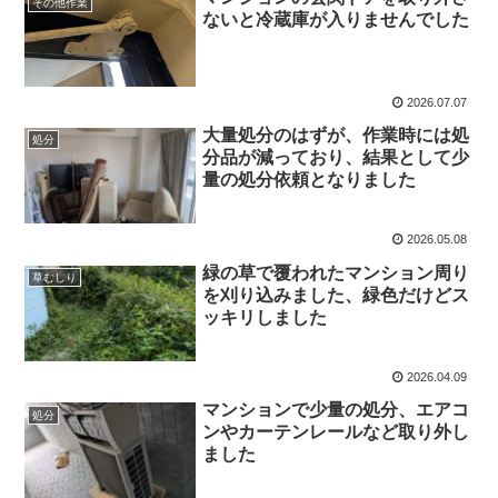
その他作業
ないと冷蔵庫が入りませんでした
2026.07.07
大量処分のはずが、作業時には処
処分
分品が減っており、結果として少
量の処分依頼となりました
2026.05.08
緑の草で覆われたマンション周り
草むしり
を刈り込みました、緑色だけどス
ッキリしました
2026.04.09
マンションで少量の処分、エアコ
処分
ンやカーテンレールなど取り外し
ました