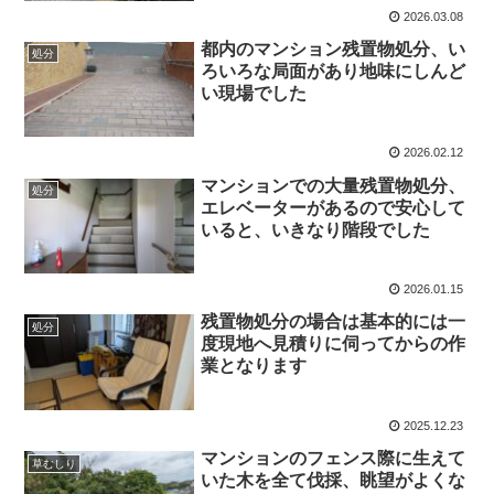
2026.03.08
都内のマンション残置物処分、い
処分
ろいろな局面があり地味にしんど
い現場でした
2026.02.12
マンションでの大量残置物処分、
処分
エレベーターがあるので安心して
いると、いきなり階段でした
2026.01.15
残置物処分の場合は基本的には一
処分
度現地へ見積りに伺ってからの作
業となります
2025.12.23
マンションのフェンス際に生えて
草むしり
いた木を全て伐採、眺望がよくな